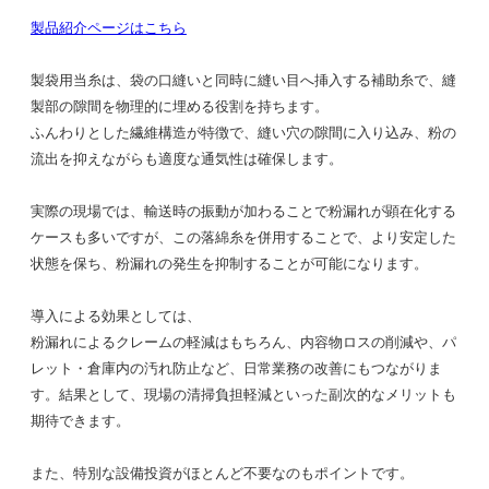
製品紹介ページはこちら
製袋用当糸は、袋の口縫いと同時に縫い目へ挿入する補助糸で、縫
製部の隙間を物理的に埋める役割を持ちます。
ふんわりとした繊維構造が特徴で、縫い穴の隙間に入り込み、粉の
流出を抑えながらも適度な通気性は確保します。
実際の現場では、輸送時の振動が加わることで粉漏れが顕在化する
ケースも多いですが、この落綿糸を併用することで、より安定した
状態を保ち、粉漏れの発生を抑制することが可能になります。
導入による効果としては、
粉漏れによるクレームの軽減はもちろん、内容物ロスの削減や、パ
レット・倉庫内の汚れ防止など、日常業務の改善にもつながりま
す。結果として、現場の清掃負担軽減といった副次的なメリットも
期待できます。
また、特別な設備投資がほとんど不要なのもポイントです。