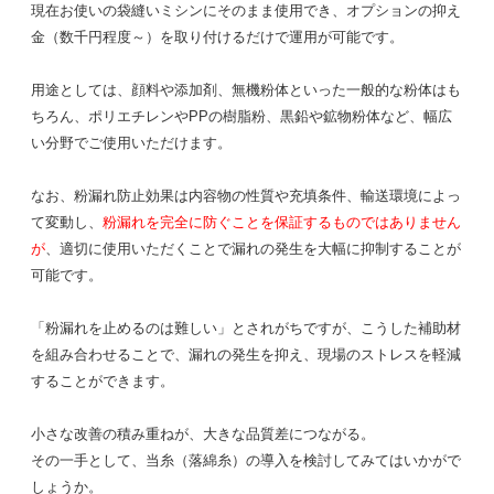
現在お使いの袋縫いミシンにそのまま使用でき、オプションの抑え
金（数千円程度～）を取り付けるだけで運用が可能です。
用途としては、顔料や添加剤、無機粉体といった一般的な粉体はも
ちろん、ポリエチレンや
PP
の樹脂粉、黒鉛や鉱物粉体など、幅広
い分野でご使用いただけます。
なお、粉漏れ防止効果は内容物の性質や充填条件、輸送環境によっ
て変動し、
粉漏れを完全に防ぐことを保証するものではありません
が
、適切に使用いただくことで漏れの発生を大幅に抑制することが
可能です。
「粉漏れを止めるのは難しい」とされがちですが、こうした補助材
を組み合わせることで、漏れの発生を抑え、現場のストレスを軽減
することができます。
小さな改善の積み重ねが、大きな品質差につながる。
その一手として、当糸（落綿糸）の導入を検討してみてはいかがで
しょうか。