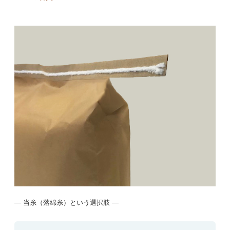
― 当糸（落綿糸）という選択肢
―