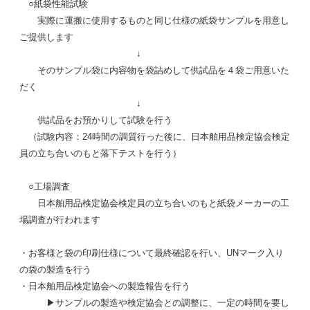
○紙袋性能試験
実際に運搬に使用するものと同じ仕様の紙袋サンプルを用意し
ご提供します
↓
そのサンプル袋に内容物を袋詰めして供試品を４袋ご用意いた
だく
↓
供試品をお預かりして試験を行う
（試験内容：24時間の調質行った後に、日本舶用品検定協会検定
員の立ち合いのもと落下テストを行う）
○工場調査
日本舶用品検定協会検定員の立ち合いのもと紙袋メーカーの工
場調査が行われます
・お客様と袋の印刷仕様について最終確認を行い、UNマーク入り
の袋の製造を行う
・日本舶用品検定協会への製造報告を行う
▶︎サンプルの製造や検定協会との調整に、一定の時間を要し